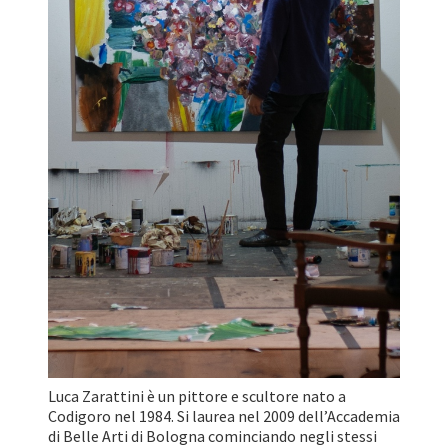
Luca Zarattini è un pittore e scultore nato a
Codigoro nel 1984. Si laurea nel 2009 dell’Accademia
di Belle Arti di Bologna cominciando negli stessi