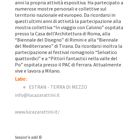
anni la propria attività espositiva. Ha partecipato a
numerose mostre personali e collettive sul
territorio nazionale ed europeo. Da ricordarsi in
questi ultimi anni di attività la partecipazione alla
mostra collettiva “In viaggio con Calvino” ospitata
presso la Casa dell’Architettura di Roma, alla
“Biennale del Disegno” di Rimini e alla “Biennale
del Mediterraneo” di Tirana. Da ricordarsi inoltra la
partecipazione al festival romagnolo “Selvatico
quattordici” e a “Pittori fantastici nella valle del
Po” ospitata presso il PAC di Ferrara. Attualmente
vive e lavora a Milano.
Labo :
ESTRAN - TERRA DI MEZZO
info@lucazarattini.it
www.lucazarattini.it/
Session'e asbl ©