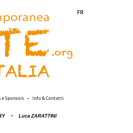
FR
s e Sponsors
Info & Contatti
RY
Luca ZARATTINI