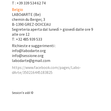
T : +39 339 534 62 74
Belgio
LABOdARTE (Be)
chemin du Berger, 3
B-1390 GREZ-DOICEAU
Segreteria aperta dal lunedì > giovedì dalle ore 9
alle ore 12
T: +32 485 939 533
Richieste e suggerimenti :
info@labodarte.org
info@sessione.org
labodarte@gmail.com
https://www.facebook.com/pages/Labo-
dArte/350216445183825
Session'e asbl ©